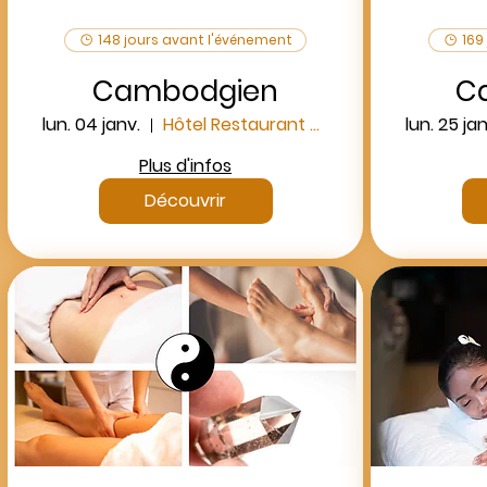
148 jours avant l'événement
169
Cambodgien
C
lun. 04 janv.
Hôtel Restaurant Campanile Beauvais
lun. 25 jan
Plus d'infos
Découvrir