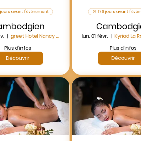
 jours avant l'événement
176 jours avant l'év
ambodgien
Cambodgi
v.
greet Hotel Nancy Sud
lun. 01 févr.
Plus d'infos
Plus d'infos
Découvrir
Découvrir