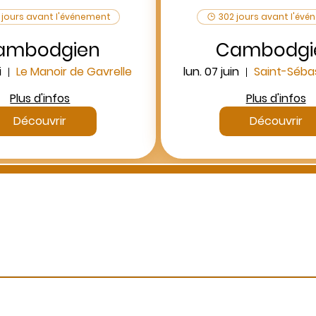
 jours avant l'événement
302 jours avant l'év
ambodgien
Cambodgi
i
Le Manoir de Gavrelle
lun. 07 juin
Plus d'infos
Plus d'infos
Découvrir
Découvrir
Des questions ?
Appelez-nous ou envoyez-nous un message
06 99 13 53 73
info@ecbformations.com
Immatriculation