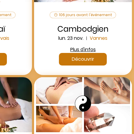
nement
106 jours avant l'événement
aï
Cambodgien
vais
lun. 23 nov.
Vannes
Plus d'infos
Découvrir