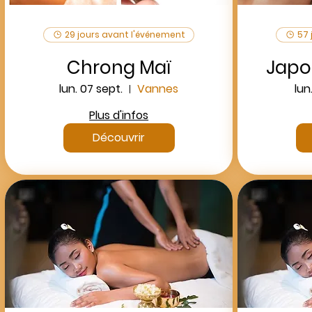
29 jours avant l'événement
57 
Chrong Maï
Japo
lun. 07 sept.
Vannes
lun
Plus d'infos
Découvrir