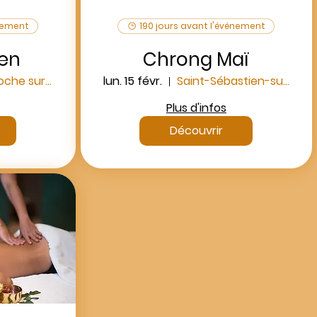
énement
190 jours avant l'événement
en
Chrong Maï
Kyriad La Roche sur Yon
lun. 15 févr.
Saint-Sébastien-sur-Loire
Plus d'infos
Découvrir