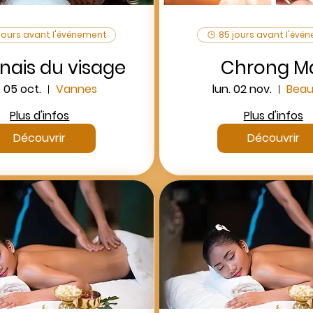
jours avant l'événement
85 jours avant l'évé
nais du visage
Chrong M
. 05 oct.
Vannes
lun. 02 nov.
Beau
Plus d'infos
Plus d'infos
Découvrir
Découvrir