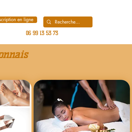
scription en ligne
06 99 13 53 73
onnais