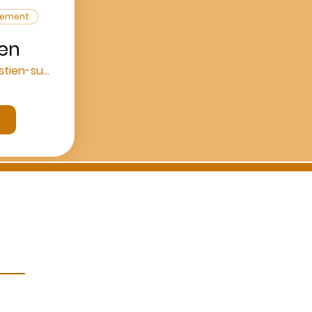
énement
en
Saint-Sébastien-sur-Loire
CGV