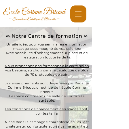
∞ Notre Centre de formation ∞
Un site idéal pour vos séminaires en formation
massage, accompagné de vos salariés;
Avec possibilité d’hébergement sur place et de
restauration tout près de là.
Nous proposons nos formations à la carte selon
vos besoins, au choix dans le catalogue de plus
de 70 protocoles de soin.
Les enseignements sont dispensés par Madame
Corinne Bricout, directrice de l'école Corinne
Bricout.
L’espace comprend une salle de cours très
agréable.
Les conditions de financement des stages sont :
voir les tarifs
Niché dans la campagne charentaise, ce lieu est
chaleureux, confortable et très calme au milieu