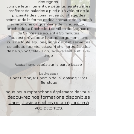
des vignes.
Lors de leur moment de détente, les stagiaires
profitent de balades à pied ou à vélo, et de la
proximité des commerces du village, des
animaux de la ferme et des chevaux; de la mer à
environ une cinquantaine de minutes, tout
proche de La Rochelle; Les villes de Cognac et
de Saintes se situent à 25 minutes.
Tout est prévu pour leur hébergement : une
cuisine toute équipée, linge de lit et serviettes
de toilette fournis, jacuzzi, 4 chambres, 2 salles
de bain, 2 WC, télévision, lave-vaisselle et lave-
linge.
Accès handicapés sur la partie basse.
L’adresse :
Chez Gimon, 12 Chemin de la Fontaine, 17770
Bercloux
Nous nous rapprochons également de vous :
découvrez nos formations disponibles
dans plusieurs villes pour répondre à
vos attentes.