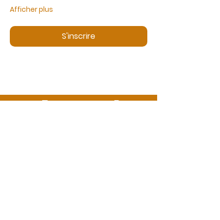
Afficher plus
S'inscrire
Des questions ?
Appelez-nous ou envoyez-nous un message
06 99 13 53 73
info@ecbformations.com
Représentant légal
Madame Corinne Dubau-Bricout
Immatriculation