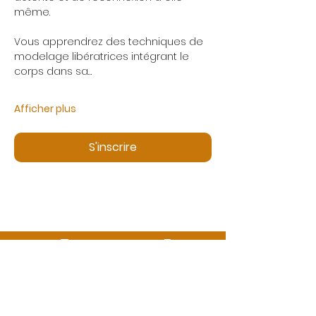
même.
Vous apprendrez des techniques de 
modelage libératrices intégrant le 
corps dans sa…
Afficher plus
S'inscrire
Des questions ?
Appelez-nous ou envoyez-nous un message
06 99 13 53 73
info@ecbformations.com