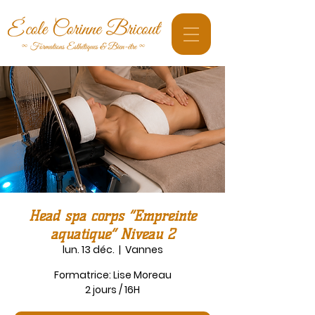
Head spa corps “Empreinte
aquatique” Niveau 2
lun. 13 déc.
  |  
Vannes
Formatrice: Lise Moreau
2 jours / 16H