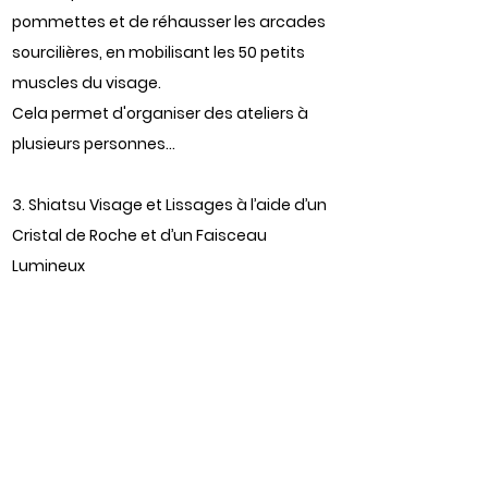
pommettes et de réhausser les arcades
sourcilières, en mobilisant les 50 petits
muscles du visage.
Cela permet d'organiser des ateliers à
plusieurs personnes…
3. Shiatsu Visage et Lissages à l’aide d’un
Cristal de Roche et d’un Faisceau
Lumineux
On terminera par le Shiatsu Visage pour
compléter ce protocole de soin !
Le Shiatsu s’effectue avec le lissage de
chaque ride, accompagné d’une pratique
à l’aide d’un cristal de roche et d’un
faisceau lumineux.