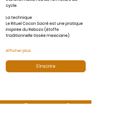
cycle.
La technique
Le Rituel Cocon Sacré est une pratique 
inspirée du Rebozo (étoffe 
traditionnelle tissée mexicaine).
Afficher plus
S'inscrire
Des questions ?
Appelez-nous ou envoyez-nous un message
06 99 13 53 73