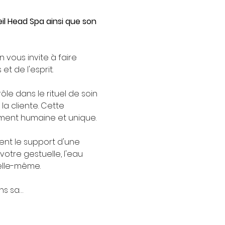
eil Head Spa ainsi que son 
vous invite à faire 
t de l'esprit.
le dans le rituel de soin 
a cliente. Cette 
ément humaine et unique.
ent le support d'une 
otre gestuelle, l'eau 
elle-même.
ns sa…