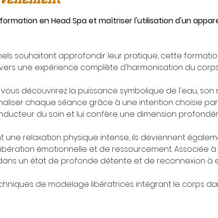
e formation en Head Spa et maîtriser l'utilisation d'un appar
ls souhaitant approfondir leur pratique, cette formation 
vers une expérience complète d'harmonisation du corps e
vous découvrirez la puissance symbolique de l'eau, son rô
aliser chaque séance grâce à une intention choisie par l
 conducteur du soin et lui confère une dimension profond
nt une relaxation physique intense, ils deviennent égalem
libération émotionnelle et de ressourcement. Associée à v
ans un état de profonde détente et de reconnexion à 
hniques de modelage libératrices intégrant le corps da