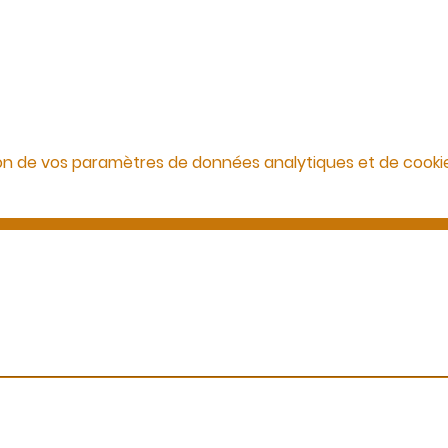
on de vos paramètres de données analytiques et de cookie
Des questions ?
Appelez-nous ou envoyez-nous un message
06 99 13 53 73
info@ecbformations.com
Immatriculation