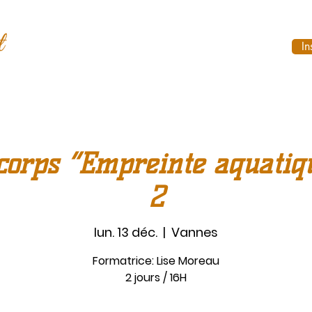
In
corps “Empreinte aquatiq
2
lun. 13 déc.
  |  
Vannes
Formatrice: Lise Moreau
2 jours / 16H