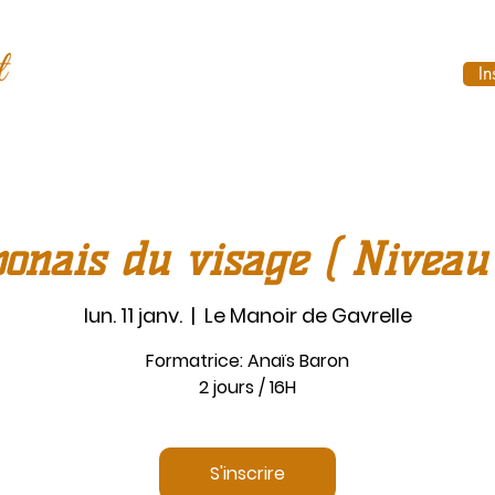
In
ponais du visage ( Niveau 
lun. 11 janv.
  |  
Le Manoir de Gavrelle
Formatrice: Anaïs Baron
2 jours / 16H
S'inscrire