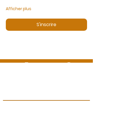
Afficher plus
S'inscrire
Des questions ?
Appelez-nous ou envoyez-nous un message
06 99 13 53 73
info@ecbformations.com
Représentant légal
Madame Corinne Dubau-Bricout
Immatriculation