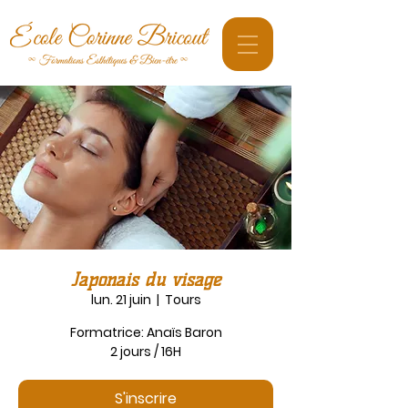
Japonais du visage
lun. 21 juin
  |  
Tours
Formatrice: Anaïs Baron
2 jours / 16H
S'inscrire