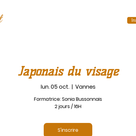
In
Japonais du visage
lun. 05 oct.
  |  
Vannes
Formatrice: Sonia Bussonnais
2 jours / 16H
S'inscrire