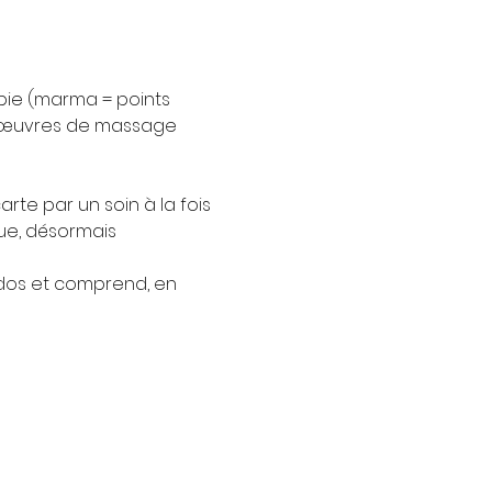
pie (marma = points 
nœuvres de massage 
arte par un soin à la fois 
ue, désormais 
dos et comprend, en 