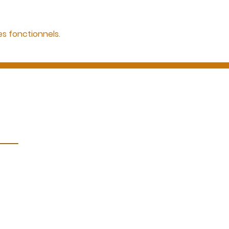
s fonctionnels.
CGV
Mentions légales/ cookies
Certification Qualiopi