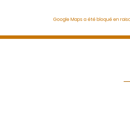
Google Maps a été bloqué en rais
Représentant légal
Madame Corinne Dubau-Bricout
Siège social