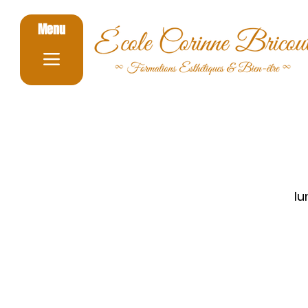
Menu
lu