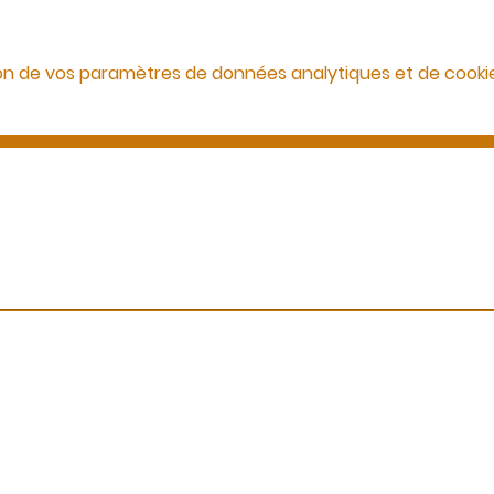
on de vos paramètres de données analytiques et de cookie
Des questions ?
Appelez-nous ou envoyez-nous un message
06 99 13 53 73
info@ecbformations.com
Immatriculation
Numéro d'immatriculation de l'entreprise
SIRET : 42098826300091
SIREN : 420988263
Code APE / NAF : 8559A