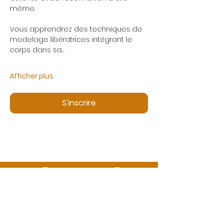
même.
Vous apprendrez des techniques de 
modelage libératrices intégrant le 
corps dans sa…
Afficher plus
S'inscrire
Des questions ?
Appelez-nous ou envoyez-nous un message
06 99 13 53 73
info@ecbformations.com