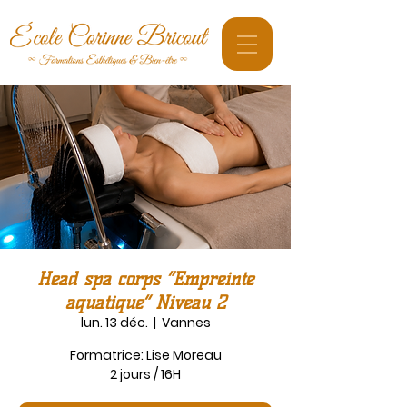
Head spa corps “Empreinte
aquatique” Niveau 2
lun. 13 déc.
  |  
Vannes
Formatrice: Lise Moreau
2 jours / 16H