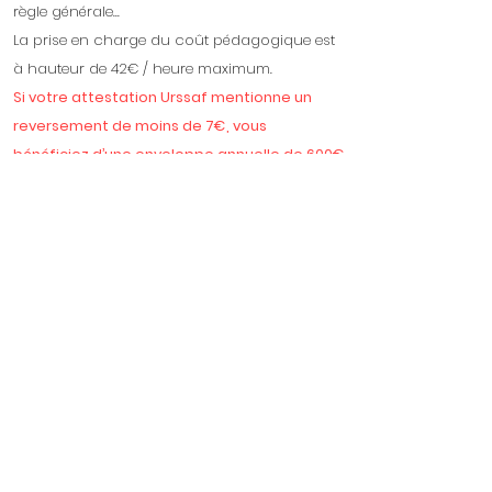
règle générale...
La prise en charge du coût pédagogique est
à hauteur de 42€ / heure maximum.
Si votre attestation Urssaf mentionne un
reversement de moins de 7€, vous
bénéficiez d’une enveloppe annuelle de 600€
:
Si votre attestation Urssaf mentionne un
reversement au-delà de 7€ et plus, vous
bénéficiez d’une enveloppe annuelle de
3000€ :
⁃ 1 journée / 8h: 336€ (prise en charge totale)
⁃ 2 journées / 16h : 672€
(prise en charge
totale)
⁃ 3 journées / 24h : 1008€
(prise en charge
totale)