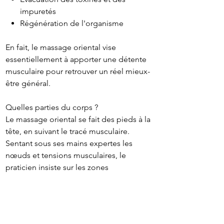
impuretés
Régénération de l'organisme
En fait, le massage oriental vise
essentiellement à apporter une détente
musculaire pour retrouver un réel mieux-
être général.
Quelles parties du corps ?
Le massage oriental se fait des pieds à la
tête, en suivant le tracé musculaire.
Sentant sous ses mains expertes les
nœuds et tensions musculaires, le
praticien insiste sur les zones
douloureuses, en particulier au niveau du
dos.
Il travaille également autour du ventre, en
dessinant avec ses mains des cercles, puis