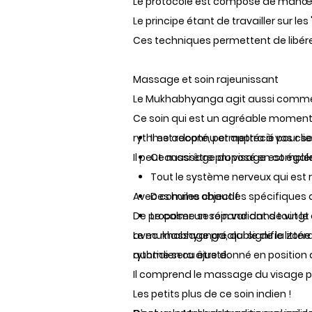
Le protocole est composé de manœuvr
Le principe étant de travailler sur le
Ces techniques permettent de libére
Massage et soin rajeunissant
Le Mukhabhyanga agit aussi comme u
Ce soin qui est un agréable moment 
rythme adopté, permettra à vos client
Il est reconnu et apprécié pour se
Il peut aussi être proposé en comp
Ce massage du visage est égalem
Tout le système nerveux qui est r
Avec comme objectif
Des huiles chaudes spécifiques a
De proposer un soin variant de vingt
Le calme se répand dans tout le 
avec massage préalable de la zone 
Le mukhabhyanga, qui signifie litté
rythme sera ajusté.
quotidien ou être donné en position
Il comprend le massage du visage pr
Les petits plus de ce soin indien !