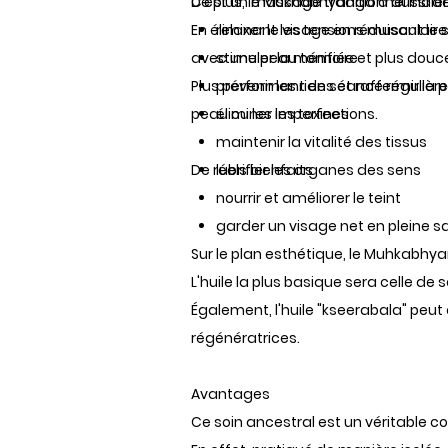
De plus, le
C’est un massage traditionnel indie
Mukhabhyanga
a aussi de
En éliminant les tensions musculaires
relaxer le visage en réduisant le 
avec une peau tonifiée et plus douc
stimuler la mémoire
Plus performant en séance régulière,
prévenir les rides et raffermir la
peau ou les imperfections.
éliminer les toxines
maintenir la vitalité des tissus
De réels bienfaits
lubrifier les organes des sens
nourrir et améliorer le teint
garder un visage net en pleine s
Sur le plan esthétique, le Muhkabhya
L'huile la plus basique sera celle d
Également, l'huile "kseerabala" peut 
régénératrices.
Avantages
Ce soin ancestral est un véritable 