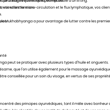
n qui utilisé fréquemment permet de :
s avantages esthétiques, comparable à un lifting.
, stimulant la micro-circulation et le flux lymphatique, vos clien
stress et les tensions
e.
 le
 peau
Mukhabhyanga
a pour avantage de lutter contre les premier
anté
nga peut se pratiquer avec plusieurs types d'huile et onguents.
e sésame, que l'on utilise également pour le massage ayurvédiq
être conseillée pour un soin du visage, en vertus de ses proprié
concentré des principes ayurvédiques, tant il mêle avec bonheur