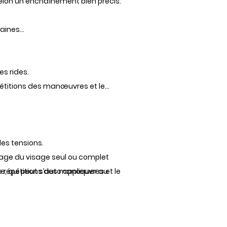
elon un enchaînement bien précis.
ines...
s rides.
pétitions des manœuvres et le
les tensions.
ssage du visage seul ou complet
e répétitions des manœuvres et le
, qui peut s’auto appliquer au