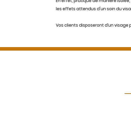
En effet, pratiqué de manière isolée,
les effets attendus d'un soin du vis
Vos clients disposeront d’un visage p
Représentant légal
Madame Corinne Dubau-Bricout