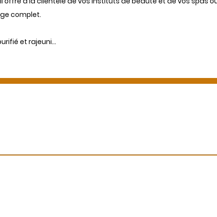
 il offre à la clientèle de vos instituts de beauté et de vos spas
age complet.
urifié et rajeuni…
Des questions ?
Appelez-nous ou envoyez-nous un message
06 99 13 53 73
info@ecbformations.com
Immatriculation
Numéro d'immatriculation de l'entreprise
SIRET : 42098826300091