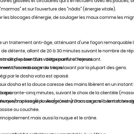
es glissées et circulaires qui s'effectuent avec les pouces, s
s "marmas" et sur l’ouverture des "nâdis" (énergie vitale).
r les blocages d’énergie, de soulager les maux comme les migra
n traitement anti-âge, atténuant d'une façon remarquable le
de détente, allant de 20 à 30 minutes suivant le nombre de ré
s de disposer d’un visage purifié et rajeuni.
s multiples bienfaits : détoxinant, raffermissant.
lément d’un massage du corps.
ent ressenti comme très relaxant par la plupart des gens.
égi par le dosha vata est apaisé.
ux dosha et la douce caresse des mains libèrent en un instant 
 à quarante-cinq minutes, suivant le choix de la clientèle (ma
corps.
nuque/trapèzes/épaules/crânien). Dans ce cas là, le nombre d
ralement massage du visage, est un massage relaxant du visage
 assise ou couchée.
incipalement mais aussi la nuque et le crâne.