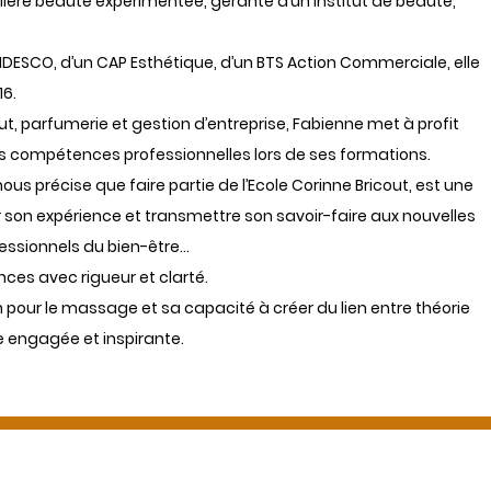
llère beauté expérimentée, gérante d’un institut de beauté,
CIDESCO, d’un CAP Esthétique, d’un BTS Action Commerciale, elle
16.
ut, parfumerie et gestion d’entreprise, Fabienne met à profit
es compétences professionnelles lors de ses formations.
nous précise que faire partie de l’Ecole Corinne Bricout, est une
 son expérience et transmettre son savoir-faire aux nouvelles
essionnels du bien-être…
ces avec rigueur et clarté.
pour le massage et sa capacité à créer du lien entre théorie
e engagée et inspirante
.
Des questions ?
Appelez-nous ou envoyez-nous un message