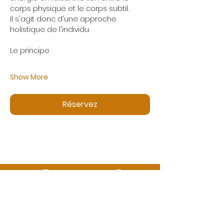
corps physique et le corps subtil.
Il s'agit donc d'une approche 
holistique de l'individu.
Le principe
Show More
Réservez
Des questions ?
Appelez-nous ou envoyez-nous un message
06 99 13 53 73
info@ecbformations.com