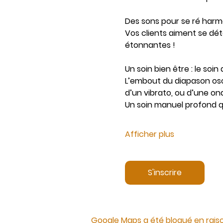
Des sons pour se ré harm
Vos clients aiment se dét
étonnantes !
Un soin bien être : le soi
L’embout du diapason oscil
d’un vibrato, ou d’une o
Un soin manuel profond q
Afficher plus
S'inscrire
Google Maps a été bloqué en rais