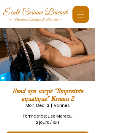
Head spa corps “Empreinte
aquatique” Niveau 2
Mon, Dec 13
  |  
Vannes
Formatrice: Lise Moreau
2 jours / 16H