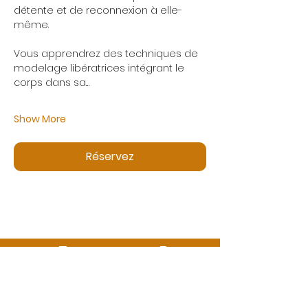
détente et de reconnexion à elle-
même.
Vous apprendrez des techniques de 
modelage libératrices intégrant le 
corps dans sa…
Show More
Réservez
Des questions ?
Appelez-nous ou envoyez-nous un message
06 99 13 53 73